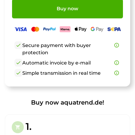
Buy now
check
Secure payment with buyer
info_outline
protection
check
Automatic invoice by e-mail
info_outline
check
Simple transmission in real time
info_outline
Buy now aquatrend.de!
1.
shopping_cart