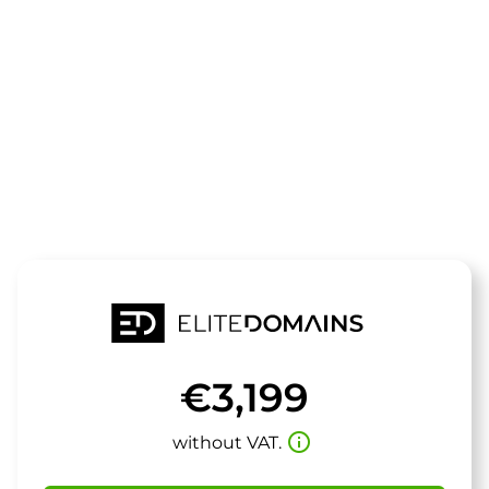
The domain
aquatrend.d
is for sale
€3,199
info_outline
without VAT.