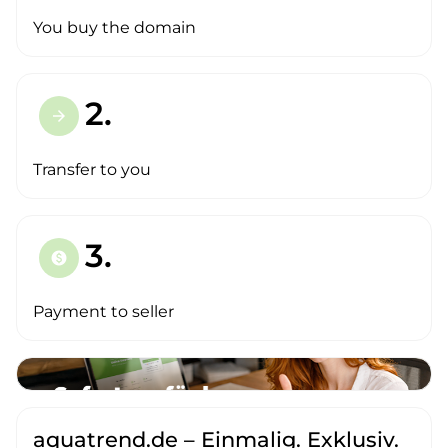
You buy the domain
2.
arrow_forward
Transfer to you
3.
paid
Payment to seller
aquatrend.de – Einmalig. Exklusiv.