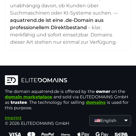
unabhängig davon, ob Kunden über
Suchmaschinen oder KI-Systeme suchen. —
aquatrend.de ist eine .de-Domain aus
professionellem Direktbestand
– klar,
merkfähig und sofort einsetzbar. Domains
dieser Art stehen nur einmal zur Verfügung.
The domain
aquatrend.de
is offered by the
owner
on the
domain marketplace
and sold via ELITEDOMAINS GmbH
as
trustee
. The technology for selling
domains
is used for
this purpose.
Imprint
English
© 2026 ELITEDOMAINS GmbH